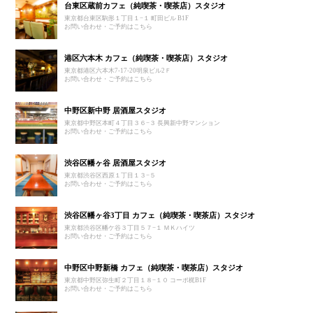
台東区蔵前カフェ（純喫茶・喫茶店）スタジオ
東京都台東区駒形１丁目１−１ 町田ビル B1F
お問い合わせ・ご予約はこちら
港区六本木 カフェ（純喫茶・喫茶店）スタジオ
東京都港区六本木7-17-20明泉ビル2Ｆ
お問い合わせ・ご予約はこちら
中野区新中野 居酒屋スタジオ
東京都中野区本町４丁目３６−３ 長興新中野マンション
お問い合わせ・ご予約はこちら
渋谷区幡ヶ谷 居酒屋スタジオ
東京都渋谷区西原１丁目１３−５
お問い合わせ・ご予約はこちら
渋谷区幡ヶ谷3丁目 カフェ（純喫茶・喫茶店）スタジオ
東京都渋谷区幡ケ谷３丁目５７−１ ＭＫハイツ
お問い合わせ・ご予約はこちら
中野区中野新橋 カフェ（純喫茶・喫茶店）スタジオ
東京都中野区弥生町２丁目１８−１０ コーポ梶B1F
お問い合わせ・ご予約はこちら