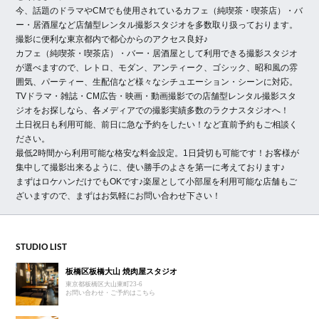
今、話題のドラマやCMでも使用されているカフェ（純喫茶・喫茶店）・バ
ー・居酒屋など店舗型レンタル撮影スタジオを多数取り扱っております。
撮影に便利な東京都内で都心からのアクセス良好♪
カフェ（純喫茶・喫茶店）・バー・居酒屋として利用できる撮影スタジオ
が選べますので、レトロ、モダン、アンティーク、ゴシック、昭和風の雰
囲気、
パーティー、生配信など様々なシチュエーション・シーンに対応。
TVドラマ・雑誌・CM広告・映画・動画撮影での店舗型レンタル撮影スタ
ジオをお探しなら、各メディアでの撮影実績多数のラクナスタジオへ！
土日祝日も利用可能、前日に急な予約をしたい！など直前予約もご相談く
ださい。
最低2時間から利用可能な格安な料金設定。1日貸切も可能です！お客様が
集中して撮影出来るように、使い勝手のよさを第一に考えております♪
まずはロケハンだけでもOKです♪楽屋として小部屋を利用可能な店舗もご
ざいますので、まずはお気軽にお問い合わせ下さい！
STUDIO LIST
板橋区板橋大山 焼肉屋スタジオ
東京都板橋区大山東町23-6
お問い合わせ・ご予約はこちら