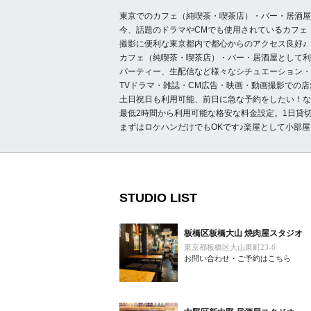
東京でのカフェ（純喫茶・喫茶店）・バー・居酒屋
今、話題のドラマやCMでも使用されているカフェ
撮影に便利な東京都内で都心からのアクセス良好♪
カフェ（純喫茶・喫茶店）・バー・居酒屋として利
パーティー、生配信など様々なシチュエーション・
TVドラマ・雑誌・CM広告・映画・動画撮影での
土日祝日も利用可能、前日に急な予約をしたい！な
最低2時間から利用可能な格安な料金設定。1日貸
まずはロケハンだけでもOKです♪楽屋として小部
STUDIO LIST
板橋区板橋大山 焼肉屋スタジオ
東京都板橋区大山東町23-6
お問い合わせ・ご予約はこちら