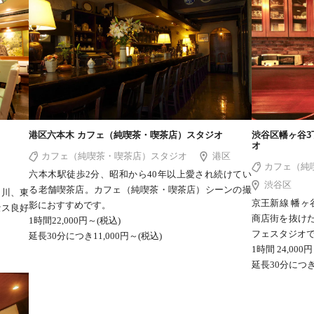
港区六本木 カフェ（純喫茶・喫茶店）スタジオ
渋谷区幡ヶ谷3
オ
カフェ（純喫茶・喫茶店）スタジオ
港区
カフェ（純
六本木駅徒歩2分、昭和から40年以上愛され続けてい
渋谷区
る老舗喫茶店。カフェ（純喫茶・喫茶店）シーンの撮
田川、東
京王新線 幡ヶ
影におすすめです。
セス良好
商店街を抜け
1時間22,000円～(税込)
フェスタジオ
延長30分につき11,000円～(税込)
1時間 24,000
延長30分につき1