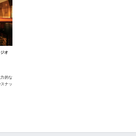
タジオ
魅力的な
やスナッ