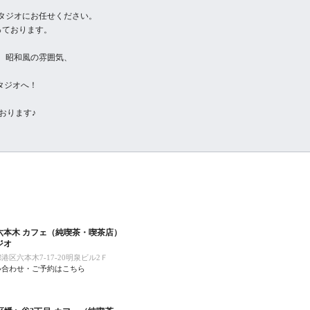
タジオにお任せください。
っております。
、昭和風の雰囲気、
タジオへ！
おります♪
六本木 カフェ（純喫茶・喫茶店）
ジオ
港区六本木7-17-20明泉ビル2Ｆ
い合わせ・ご予約はこちら