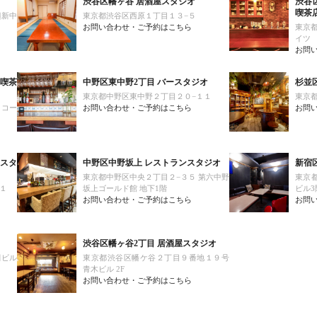
渋谷区幡ヶ谷 居酒屋スタジオ
渋谷
喫茶
興新中
東京都渋谷区西原１丁目１３−５
お問い合わせ・ご予約はこちら
東京
イツ
お問
・喫茶
中野区東中野2丁目 バースタジオ
杉並
東京都中野区東中野２丁目２０−１１
東京
 コー
お問い合わせ・ご予約はこちら
お問
ンスタ
中野区中野坂上 レストランスタジオ
新宿
東京都中野区中央２丁目２−３５ 第六中野
東京都
１
坂上ゴールド館 地下1階
ビル3
お問い合わせ・ご予約はこちら
お問
渋谷区幡ヶ谷2丁目 居酒屋スタジオ
田ビル
東京都渋谷区幡ケ谷２丁目９番地１９号
青木ビル 2F
お問い合わせ・ご予約はこちら