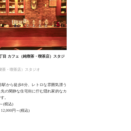
丁目 カフェ（純喫茶・喫茶店）スタジ
喫茶・喫茶店）スタジオ
谷駅から徒歩8分、レトロな雰囲気漂う
た先の閑静な住宅街に佇む隠れ家的なカ
です。
円～(税込)
2,000円～(税込)