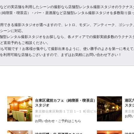
などの実店舗を利用したシーンの撮影なら店舗型レンタル撮影スタジオのラクナス
（純喫茶・喫茶店）・バー・居酒屋など店舗型レンタル撮影スタジオを多数取り扱
用できる撮影スタジオが選べますので、レトロ、モダン、アンティーク、ゴシック
シーンに対応。
店舗型レンタル撮影スタジオをお探しなら、各メディアでの撮影実績多数のラクナス
ど直前予約もご相談ください。
切も可能です！お客様が集中して撮影出来るように、使い勝手のよさを第一に考えて
屋を利用可能な店舗もございますので、まずはお気軽にお問い合わせ下さい！
台東区蔵前カフェ（純喫茶・喫茶店）
港区
スタジオ
スタ
東京都台東区駒形１丁目１−１ 町田ビル
東京都
B1F
お問
お問い合わせ・ご予約はこちら